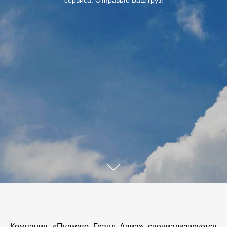
сервиса. Отправьте Ваш груз!
Компания «Пулково Гранд Авиа» спе­циа­ли­зи­руется