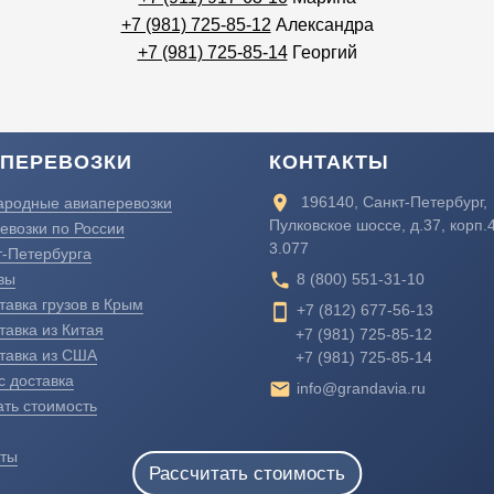
+7 (981) 725-85-12
Александра
+7 (981) 725-85-14
Георгий
ПЕРЕВОЗКИ
КОНТАКТЫ
room
196140
,
Санкт-Петербург
,
родные авиаперевозки
Пулковское шоссе, д.37, корп.
евозки по России
3.077
т-Петербурга
local_phone
вы
8 (800) 551-31-10
тавка грузов в Крым
stay_current_portrait
+7 (812) 677-56-13
тавка из Китая
+7 (981) 725-85-12
тавка из США
+7 (981) 725-85-14
с доставка
mail
info@grandavia.ru
ать стоимость
ты
Рассчитать стоимость