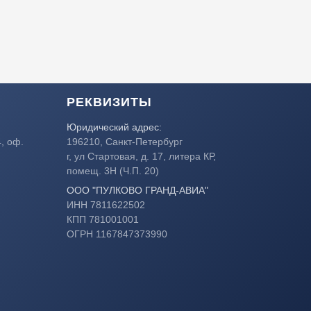
РЕКВИЗИТЫ
Юридический адрес:
196210, Санкт-Петербург
4
, оф.
г, ул Стартовая, д. 17, литера КР,
помещ. 3Н (Ч.П. 20)
ООО "ПУЛКОВО ГРАНД-АВИА"
ИНН 7811622502
КПП 781001001
ОГРН 1167847373990