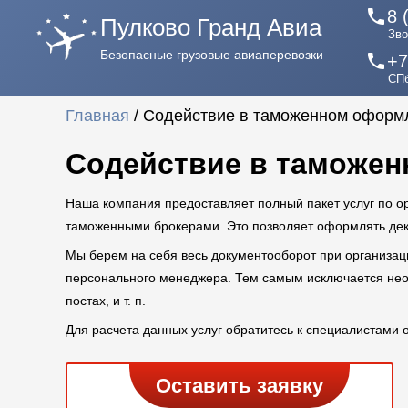
phone
8 
Пулково Гранд Авиа
Зво
Безопасные грузовые авиаперевозки
phone
+7
СПб
Главная
/
Содействие в таможенном оформ
Содействие в таможе
Наша компания предоставляет полный пакет услуг по 
таможенными брокерами. Это позволяет оформлять декл
Мы берем на себя весь документооборот при организа
персонального менеджера. Тем самым исключается не
постах, и т. п.
Для расчета данных услуг обратитесь к специалистами 
Оставить заявку