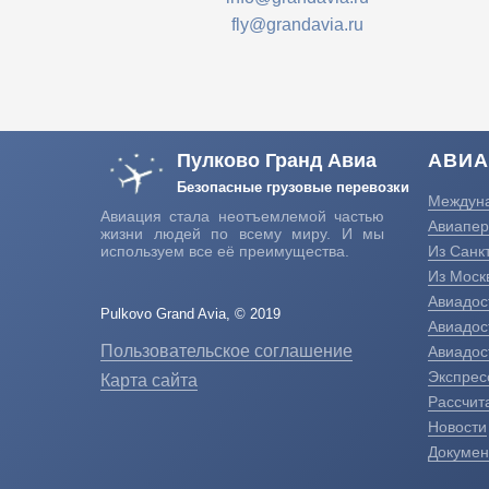
fly@grandavia.ru
Пулково Гранд Авиа
АВИА
Безопасные грузовые перевозки
Междуна
Авиация стала неотъемлемой частью
Авиапер
жизни людей по всему миру. И мы
используем все её преимущества.
Из Санк
Из Моск
Авиадос
Pulkovo Grand Avia, © 2019
Авиадос
Пользовательское соглашение
Авиадос
Экспрес
Карта сайта
Рассчит
Новости
Докумен