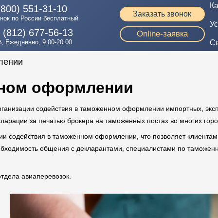
Ка
(800) 551-31-10
Заказать звонок
нок по России бесплатный
Ус
 (812) 677-56-13
Online-заявка
, Ежедневно, 9:00-20:00
С
лении
нном оформлении
организации содействия в таможенном оформлении импортных, экс
арации за печатью брокера на таможенных постах во многих горо
ции содействия в таможенном оформлении, что позволяет клиента
обходимость общения с декларантами, специалистами по таможе
отдела авиаперевозок.